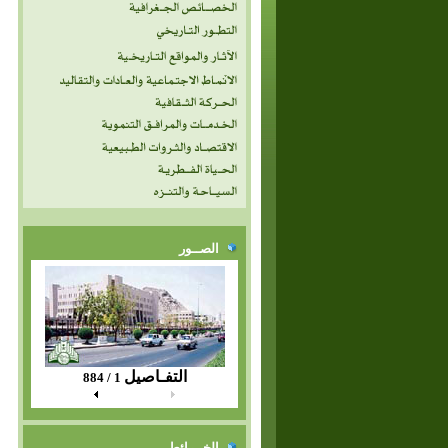
الصــور
التفـاصيل
1 / 884
الخــرائط