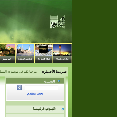
شـريـط الأخــبار::
مرحباً بكم في موسوعة المملكة ا
البحــث
بحث متقدم