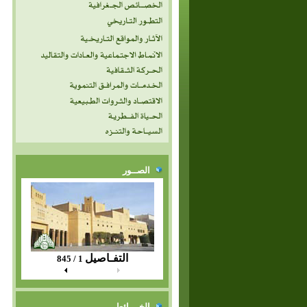
الصــور
التفـاصيل
1 / 845
الخــرائط