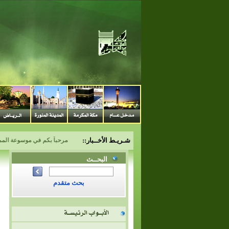
شـريـط الأخــبار::
مرحباً بكم في موسوعة المملكة 
البحــث
بحث متقدم